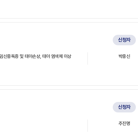
신청자
한 임신중독증 및 태아손상, 태아 염색체 이상
박중신
신청자
주진명