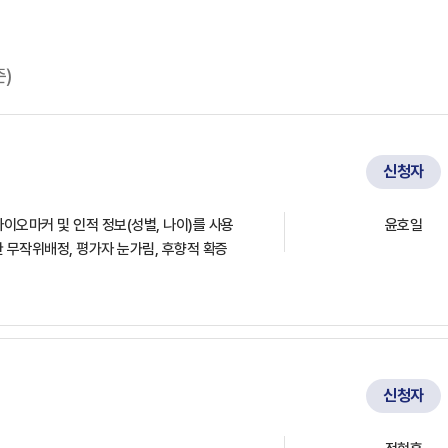
준)
신청자
이오마커 및 인적 정보(성별, 나이)를 사용
윤호일
 무작위배정, 평가자 눈가림, 후향적 확증
신청자