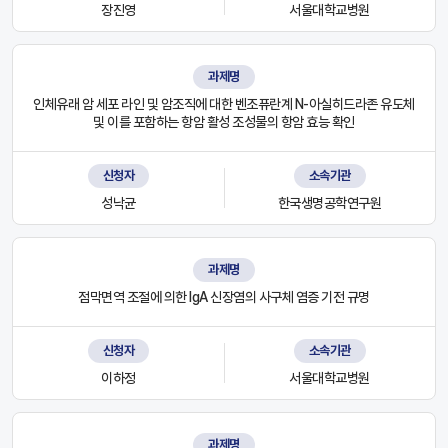
장진영
서울대학교병원
과제명
인체유래 암 세포 라인 및 암조직에 대한 벤조퓨란계 N-아실히드라존 유도체
및 이를 포함하는 항암 활성 조성물의 항암 효능 확인
신청자
소속기관
성낙균
한국생명공학연구원
과제명
점막면역 조절에 의한 IgA 신장염의 사구체 염증 기전 규명
신청자
소속기관
이하정
서울대학교병원
과제명