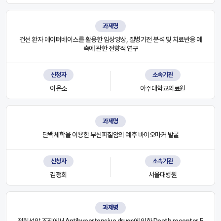
과제명
건선 환자 데이터베이스를 활용한 임상양상, 질병기전 분석 및 치료반응 예
측에 관한 전향적 연구
신청자
소속기관
이은소
아주대학교의료원
과제명
단백체학을 이용한 부신피질암의 예후 바이오마커 발굴
신청자
소속기관
김정희
서울대병원
과제명
전립선암 조직에서 Antihypertensive drugs에 의한 Death receptor 5