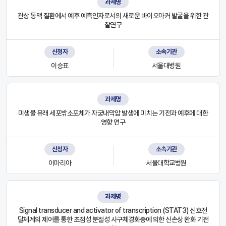
과제명
관상 동맥 질환에서 예후 예측인자로서의 새로운 바이오마커 발굴을 위한 관
찰연구
신청자
소속기관
이승표
서울대병원
과제명
미생물 유래 세포밖소포체가 자궁내막암 발생에 미치는 기전과 예후에 대한
영향 연구
신청자
소속기관
이마리아
서울대학교병원
과제명
Signal transducer and activator of transcription (STAT3) 신호전
달체계의 제어를 통한 초점성 분절성 사구체경화증에 의한 신손상 완화 기전