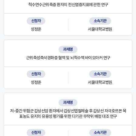
척수연수근위축증 환자의 전신염증지표에 관한 연구
신청자
소속기관
성정준
서울대학교병원
과제명
근위축성측삭경화증 혈액 및 뇌척수액 바이오마커 연구
신청자
소속기관
성정준
서울대학교병원
과제명
저-중간 위험군 갑상선암 환자에서 갑상선엽절제술 후 갑상선 자극호르몬 목
표농도 유지의 유용성 평가를 위한 다기관 무작위 배정 대조 연구
신청자
소속기관