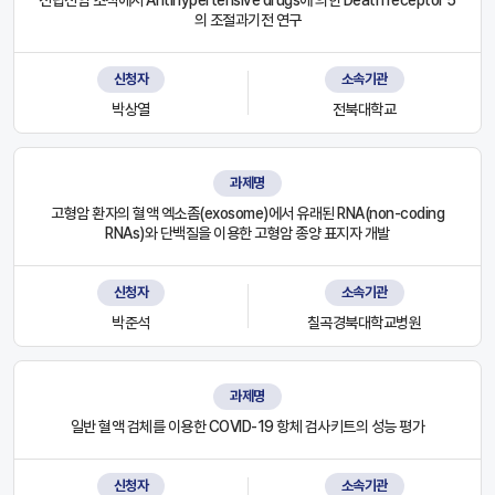
의 조절과기전 연구
신청자
소속기관
박상열
전북대학교
과제명
고형암 환자의 혈액 엑소좀(exosome)에서 유래된 RNA(non-coding
RNAs)와 단백질을 이용한 고형암 종양 표지자 개발
신청자
소속기관
박준석
칠곡경북대학교병원
과제명
일반 혈액 검체를 이용한 COVID-19 항체 검사키트의 성능 평가
신청자
소속기관