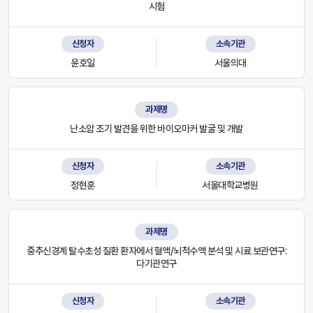
시험
신청자
소속기관
윤호일
서울의대
과제명
난소암 조기 발견을 위한 바이오마커 발굴 및 개발
신청자
소속기관
정현훈
서울대학교병원
과제명
중추신경계 탈수초성 질환 환자에서 혈액/뇌척수액 분석 및 시료 보관연구:
다기관연구
신청자
소속기관