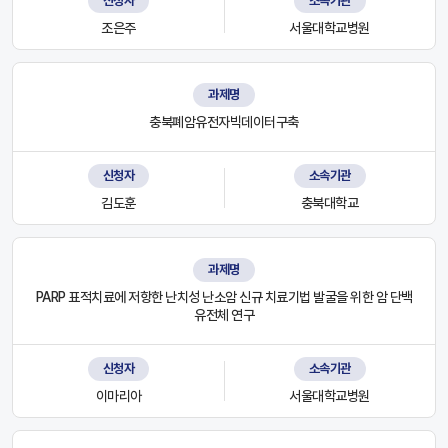
신청자
소속기관
조은주
서울대학교병원
과제명
충북폐암유전자빅데이터구축
신청자
소속기관
김도훈
충북대학교
과제명
PARP 표적치료에 저항한 난치성 난소암 신규 치료기법 발굴을 위한 암 단백
유전체 연구
신청자
소속기관
이마리아
서울대학교병원