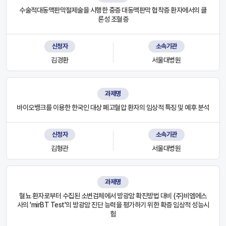
수술적대동맥판막절제술을 시행한 중증 대동맥판막 협착증 환자에서의 클
론성 조혈증
신청자
소속기관
김경환
서울대병원
과제명
바이오뱅크를 이용한 한국인 대상 폐고혈압 환자의 임상적 특징 및 예후 분석
신청자
소속기관
김형관
서울대병원
과제명
혈뇨 환자로부터 수집된 소변검체에서 방광암 확진방법 대비 (주)비엠에스
사의 'mirBT Test'의 방광암 진단 능력을 평가하기 위한 확증 임상적 성능시
험