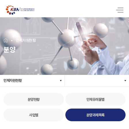
인체자원현황
분양
인체자원현황
분양현황
인체유래물별
사업별
분양과제목록