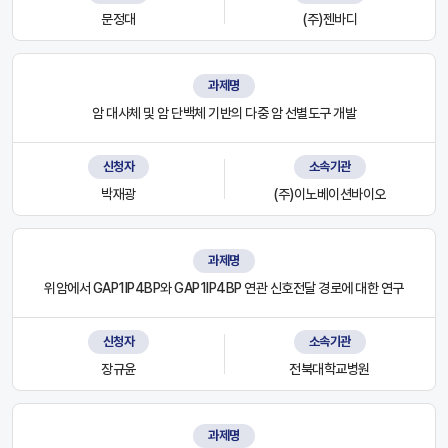
문정대
(주)젠바디
과제명
암 대사체 및 암 단백체 기반의 다중 암 선별도구 개발
신청자
소속기관
박재광
(주)이노베이션바이오
과제명
위암에서 GAP1IP4BP와 GAP1IP4BP 연관 신호전달 경로에 대한 연구
신청자
소속기관
장규윤
전북대학교병원
과제명