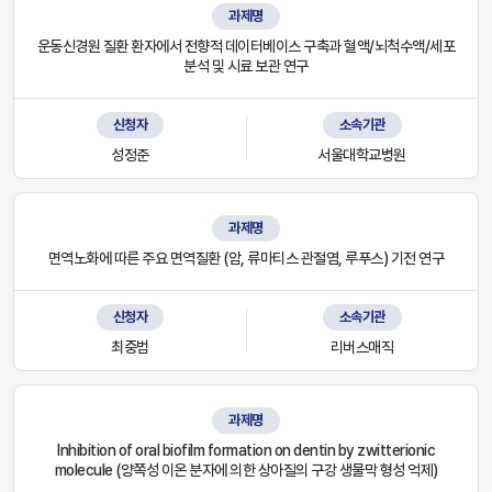
과제명
운동신경원 질환 환자에서 전향적 데이터베이스 구축과 혈액/뇌척수액/세포
분석 및 시료 보관 연구
신청자
소속기관
성정준
서울대학교병원
과제명
면역노화에 따른 주요 면역질환 (암, 류마티스 관절염, 루푸스) 기전 연구
신청자
소속기관
최중범
리버스매직
과제명
Inhibition of oral biofilm formation on dentin by zwitterionic
molecule (양쪽성 이온 분자에 의한 상아질의 구강 생물막 형성 억제)