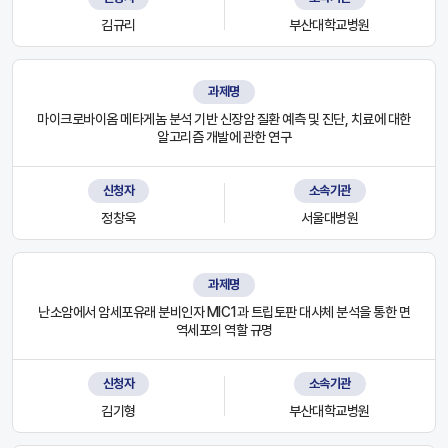
김규리
부산대학교병원
과제명
마이크로바이옴 메타게놈 분석 기반 신장암 질환 예측 및 진단, 치료에 대한
알고리즘 개발에 관한 연구
신청자
소속기관
정창욱
서울대병원
과제명
난소암에서 암세포유래 분비인자 MIC1과 트립토판 대사체 분석을 통한 면
역세포의 역할 규명
신청자
소속기관
김기형
부산대학교병원