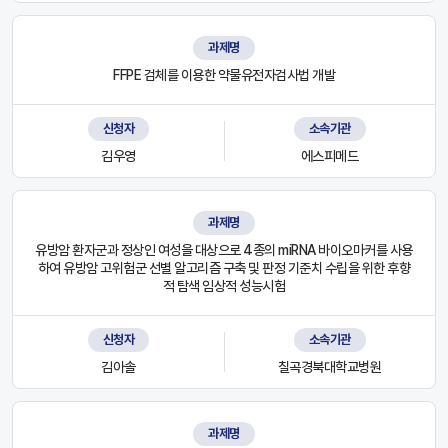
과제명
FFPE 검체를 이용한 약물유전자검사법 개발
신청자
소속기관
김우영
에스피메드
과제명
유방암 환자군과 정상인 여성을 대상으로 4종의 miRNA 바이오마커를 사용
하여 유방암 고위험군 선별 알고리즘 구축 및 판정 기준치 수립을 위한 후향
적 탐색 임상적 성능시험
신청자
소속기관
김아솔
칠곡경북대학교병원
과제명