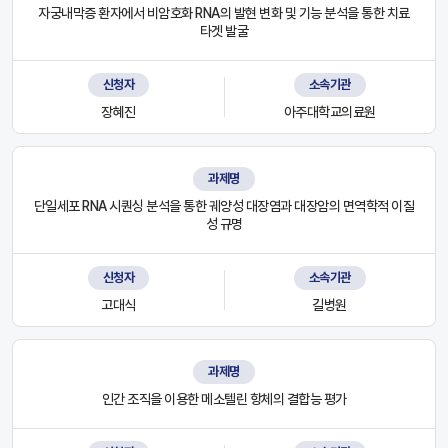
자궁내막증 환자에서 비암호화 RNA의 발현 변화 및 기능 분석을 통한 치료
타겟 발굴
신청자
소속기관
장혜진
아주대학교의료원
과제명
단일세포 RNA 시퀀싱 분석을 통한 궤양성 대장염과 대장암의 면역학적 이질
성 규명
신청자
소속기관
고대식
길병원
과제명
인간 조직을 이용한 메소텔린 항체의 결합능 평가