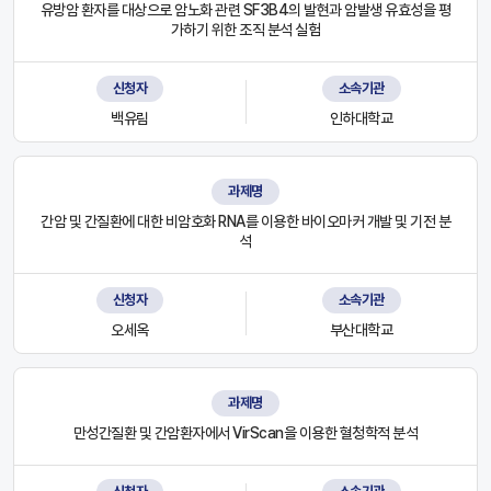
유방암 환자를 대상으로 암노화 관련 SF3B4의 발현과 암발생 유효성을 평
가하기 위한 조직 분석 실험
신청자
소속기관
백유림
인하대학교
과제명
간암 및 간질환에 대한 비암호화 RNA를 이용한 바이오마커 개발 및 기전 분
석
신청자
소속기관
오세옥
부산대학교
과제명
만성간질환 및 간암환자에서 VirScan을 이용한 혈청학적 분석