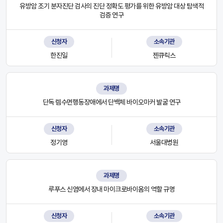
유방암 조기 분자진단 검사의 진단 정확도 평가를 위한 유방암 대상 탐색적
검증 연구
신청자
소속기관
한진일
젠큐릭스
과제명
단독 렘수면행동장애에서 단백체 바이오마커 발굴 연구
신청자
소속기관
정기영
서울대병원
과제명
루푸스 신염에서 장내 마이크로바이옴의 역할 규명
신청자
소속기관