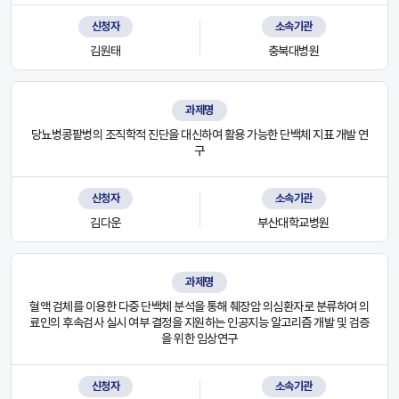
신청자
소속기관
김원태
충북대병원
과제명
당뇨병콩팥병의 조직학적 진단을 대신하여 활용 가능한 단백체 지표 개발 연
구
신청자
소속기관
김다운
부산대학교병원
과제명
혈액 검체를 이용한 다중 단백체 분석을 통해 췌장암 의심환자로 분류하여 의
료인의 후속검사 실시 여부 결정을 지원하는 인공지능 알고리즘 개발 및 검증
을 위한 임상연구
신청자
소속기관