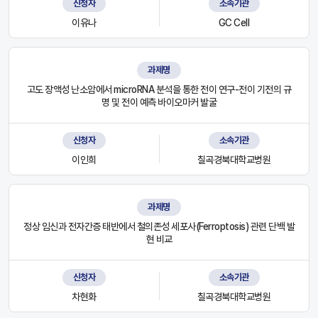
신청자
소속기관
이유나
GC Cell
과제명
고도 장액성 난소암에서 microRNA 분석을 통한 전이 연구-전이 기전의 규
명 및 전이 예측 바이오마커 발굴
신청자
소속기관
이인희
칠곡경북대학교병원
과제명
정상 임신과 전자간증 태반에서 철의존성 세포사(Ferroptosis) 관련 단백 발
현 비교
신청자
소속기관
차현화
칠곡경북대학교병원