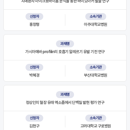
치매환자 마이크로바이옴 분석을 통한 바이오마커 발굴 연구
신청자
소속기관
홍창형
아주대학교병원
과제명
가시아메바 profilin의 호흡기 알레르기 유발 기전 연구
신청자
소속기관
박혜경
부산대학교병원
과제명
정상인의 혈장 유래 엑소좀에서 단백질 발현 평가 연구
신청자
소속기관
김현구
고려대학교 구로병원