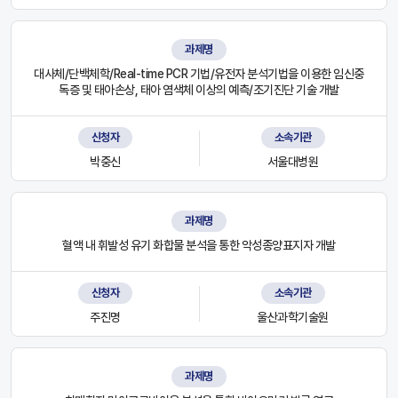
과제명
대사체/단백체학/Real-time PCR 기법/유전자 분석기법을 이용한 임신중
독증 및 태아손상, 태아 염색체 이상의 예측/조기진단 기술 개발
신청자
소속기관
박중신
서울대병원
과제명
혈액 내 휘발성 유기 화합물 분석을 통한 악성종양표지자 개발
신청자
소속기관
주진명
울산과학기술원
과제명