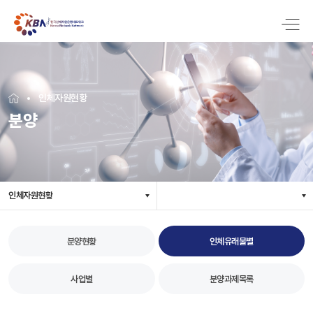
인체자원현황
분양
인체자원현황
분양현황
인체유래물별
사업별
분양과제목록