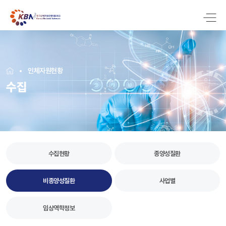
인체자원현황
수집
수집현황
종양성질환
비종양성질환
사업별
임상역학정보