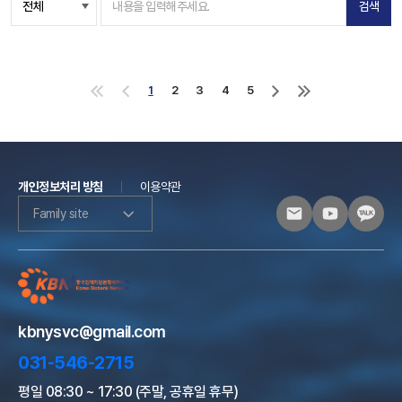
검색
1
2
3
4
5
처
이
다
마
음
전
음
지
으
으
으
막
로
로
로
으
로
개인정보처리 방침
이용약관
Family site
kbnysvc@gmail.com
031-546-2715
평일 08:30 ~ 17:30 (주말, 공휴일 휴무)