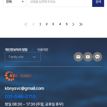
검색
1
2
3
4
5
처
이
다
마
음
전
음
지
으
으
으
막
로
로
로
으
로
개인정보처리 방침
이용약관
Family site
kbnysvc@gmail.com
031-546-2715
평일 08:30 ~ 17:30 (주말, 공휴일 휴무)