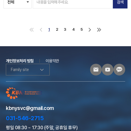
검색
1
2
3
4
5
처
이
다
마
음
전
음
지
으
으
으
막
로
로
로
으
로
개인정보처리 방침
이용약관
Family site
kbnysvc@gmail.com
031-546-2715
평일 08:30 ~ 17:30 (주말, 공휴일 휴무)