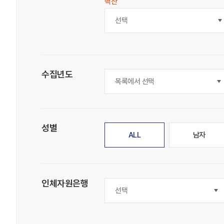
핵산
선택
수집년도
성별
ALL
남자
인체자원은행
선택