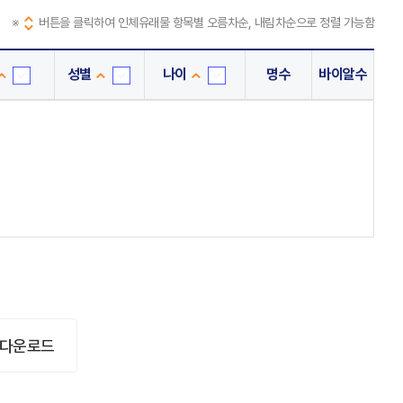
※
버튼을 클릭하여 인체유래물 항목별 오름차순, 내림차순으로 정렬 가능함
성별
나이
명수
바이알수
단
성
나
위
별
이
은
선
선
행
택
택
선
택
 다운로드