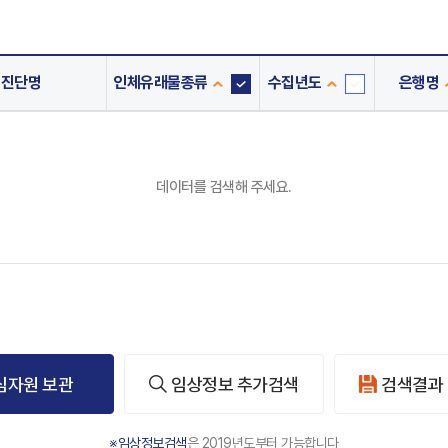
진단명
인체유래물종류
수집년도
은행명
인
수
체
집
유
년
래
도
데이터를 검색해 주세요.
물
종
류
심자원 보관
임상정보 추가검색
검색결과
※임상정보검색
은 2019년도부터 가능합니다