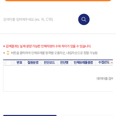
※ 검색결과는 실제 분양 가능한 인체자원의 수와 차이가 있을 수 있습니다.
※
버튼을 클릭하여 인체유래물 항목별 오름차순, 내림차순으로 정렬 가능함
수집년도
번호
질환분류
진단코드
진단명
인체유래물종류
데이터를 검색해