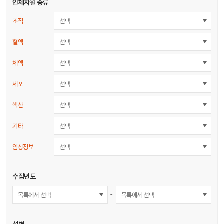
인체자원 종류
조직
선택
혈액
선택
체액
선택
세포
선택
핵산
선택
기타
선택
임상정보
선택
수집년도
~