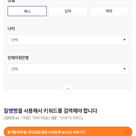
성별
ALL
남자
여자
나이
선택
인체자원은행
선택
질병명
을 사용해서 키워드를 검색해야 합니다
(질병명 ex : "위암", "위의 악성신생물", "C16"이 키워드)
통계분류포털-한국표준질병∙사인분류 (KCD) 바로가기