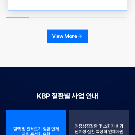
관리청 국고 보조 사업 운영 현황 및 인체 자원 활용 사례
공유 ○ 참석 대상 : KBN 참여 기관 연구 책임자 및 실무
자, 인체유래물은행 관련자 및 이용자 ○ 참석 방법 : Zoo
m 화상회의 접속 - 초대 링크: https://us06web.zoom.u
s/j/81057006929?pwd=9gMmC1tVii3iAfdYrSpSvjq
View More
n0NB7pF.1 - 회의 ID : 810 5700 6929 - 암호 : 30782
9 ○ 주요내용 12:00~13:00 - 혁신형 바이오뱅크 컨소시
엄 운영 지원사업 (정상조직 분야) - 연세대학교 오지원 교
수
KBP 질환별 사업 안내
염증성장질환 및 소화기 희귀
혈액 및 알레르기 질환 인체
난치성 질환 특성화 인체자원
자원 특성화 은행