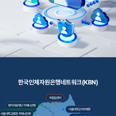
한국인체자원은행네트워크(KBN)
국립암센터
명지의료재단 치매뇌은행
서울대학교치과병원
서울대학교병원 치매뇌은행