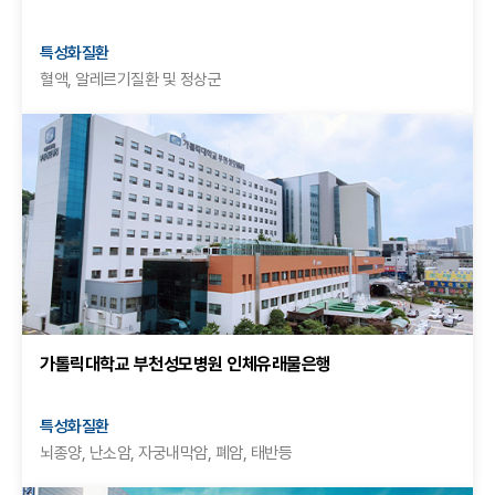
특성화질환
혈액, 알레르기질환 및 정상군
가톨릭대학교 부천성모병원 인체유래물은행
특성화질환
뇌종양, 난소암, 자궁내막암, 폐암, 태반등