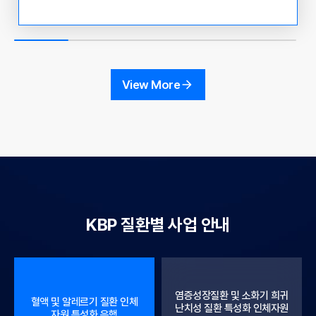
관리청 국고 보조 사업 운영 현황 및 인체 자원 활용 사례
공유 ○ 참석 대상 : KBN 참여 기관 연구 책임자 및 실무
자, 인체유래물은행 관련자 및 이용자 ○ 참석 방법 : Zoo
m 화상회의 접속 - 초대 링크: https://us06web.zoom.u
s/j/81057006929?pwd=9gMmC1tVii3iAfdYrSpSvjq
View More
n0NB7pF.1 - 회의 ID : 810 5700 6929 - 암호 : 30782
9 ○ 주요내용 12:00~13:00 - 혁신형 바이오뱅크 컨소시
엄 운영 지원사업 (정상조직 분야) - 연세대학교 오지원 교
수
KBP 질환별 사업 안내
염증성장질환 및 소화기 희귀
혈액 및 알레르기 질환 인체
난치성 질환 특성화 인체자원
자원 특성화 은행