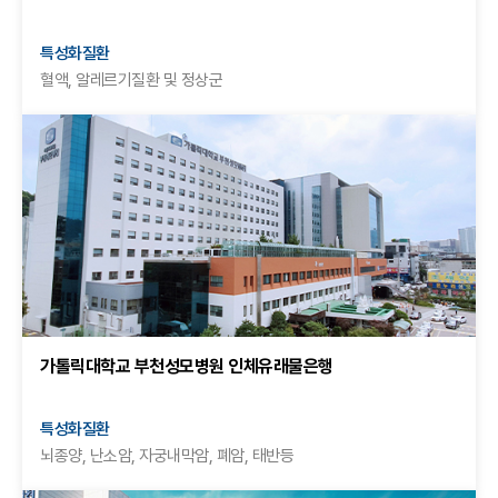
특성화질환
혈액, 알레르기질환 및 정상군
가톨릭대학교 부천성모병원 인체유래물은행
특성화질환
뇌종양, 난소암, 자궁내막암, 폐암, 태반등