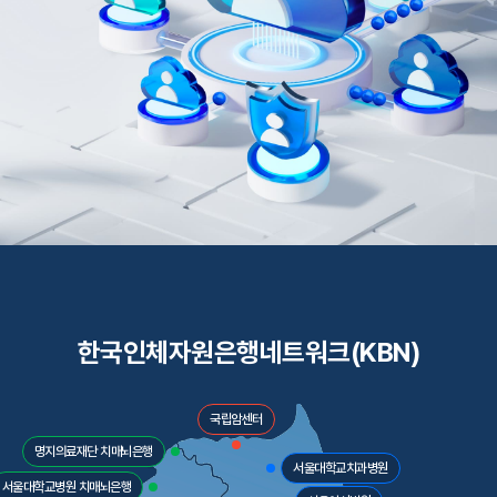
한국인체자원은행네트워크(KBN)
국립암센터
명지의료재단 치매뇌은행
서울대학교치과병원
서울대학교병원 치매뇌은행