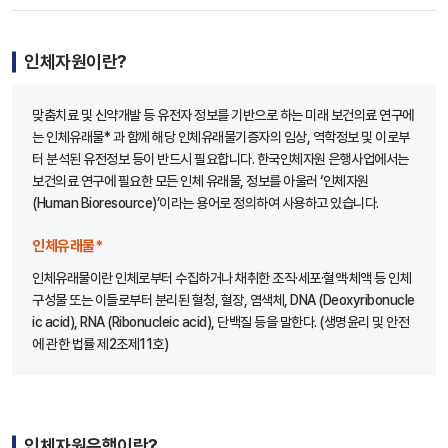
인체자원이란?
맞춤치료 및 신약개발 등 유전자 정보를 기반으로 하는 미래 보건의료 연구에
는 인체유래물* 과 함께 해당 인체유래물기증자의 임상, 역학정보 및 이로부
터 분석된 유전정보 등이 반드시 필요합니다. 한국인체자원 은행사업에서는
보건의료 연구에 필요한 모든 인체 유래물, 정보를 아울러 ‘인체자원
(Human Bioresource)’이라는 용어로 정의하여 사용하고 있습니다.
인체유래물*
인체유래물이란 인체로부터 수집하거나 채취한 조직·세포·혈액·체액 등 인체
구성물 또는 이들로부터 분리된 혈청, 혈장, 염색체, DNA (Deoxyribonucle
ic acid), RNA (Ribonucleic acid), 단백질 등을 말한다. (생명윤리 및 안전
에 관한 법률 제2조제11호)
인체자원은행이란?