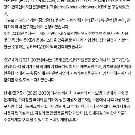
자원은행 (운영부서:바이오뱅크과)을 중심으로 17개 대학병원소재 인체자원단위은
행이 한국인체자원은행네트워크 (Korea Biobank Network, KBN)를 구성하였으
며,
대규모 인구집단 기반 (중앙은행) 및 질병 기반 인체자원 (17개 단위은행)을 수집, 관
리하여 국내 연구자들에게 분양하였습니다.
또한 2013년부터는 두 개의 기관이 KBN 협력병원으로 참여하여 정보시스템 사용
및 교육 참여 등 KBN 운영시스템을 공유할 뿐 아니라 사업 관련 정책결정 시 자문역
할을 수행하는 등 KBN 운영에 적극 협력하였습니다.
KBP 4기 (2021-2025)에서는 35개 민간 인체자원은행 뿐만 아니라, 연구기관 및
산업계까지 참여기관을 확대하여 범국가적 체제로 개편되었으며, 가치창출형 인체자
원은행 생태계 구축 등 인체자원은행사업의 지속가능성을 위해 다양한 이해관계자가
참여할 수 있도록 노력하였습니다.
현재 KBP 5기 (2026-2030)에서는 세계 최고 수준의 바이오뱅크 생태계 구축 및
인체자원 가치창출 극대화를 위하여 생존 대상자 연구자원 수집에서 사후 대상자 연
구자원 수집 네트워크까지 확대하였으며, 고부가가치 데이터 생산 확대, 분양서비스
사용자 편의성 개선, 자원의 통합 활용을 위한 기반 마련, 인체자원 이해관계자들과
소통체계를 구축 할 수 있도록 노력할 계획입니다.