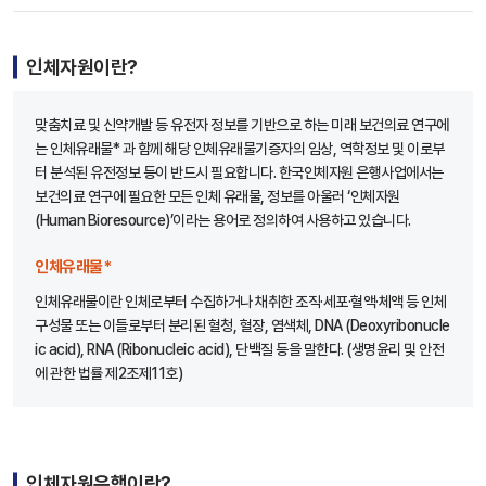
인체자원이란?
맞춤치료 및 신약개발 등 유전자 정보를 기반으로 하는 미래 보건의료 연구에
는 인체유래물* 과 함께 해당 인체유래물기증자의 임상, 역학정보 및 이로부
터 분석된 유전정보 등이 반드시 필요합니다. 한국인체자원 은행사업에서는
보건의료 연구에 필요한 모든 인체 유래물, 정보를 아울러 ‘인체자원
(Human Bioresource)’이라는 용어로 정의하여 사용하고 있습니다.
인체유래물*
인체유래물이란 인체로부터 수집하거나 채취한 조직·세포·혈액·체액 등 인체
구성물 또는 이들로부터 분리된 혈청, 혈장, 염색체, DNA (Deoxyribonucle
ic acid), RNA (Ribonucleic acid), 단백질 등을 말한다. (생명윤리 및 안전
에 관한 법률 제2조제11호)
인체자원은행이란?