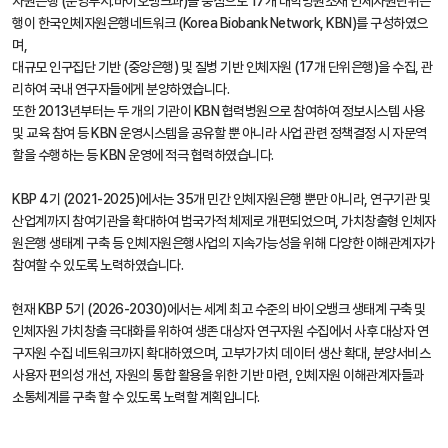
자원은행 (운영부서:바이오뱅크과)을 중심으로 17개 대학병원소재 인체자원단위은
행이 한국인체자원은행네트워크 (Korea Biobank Network, KBN)를 구성하였으
며,
대규모 인구집단 기반 (중앙은행) 및 질병 기반 인체자원 (17개 단위은행)을 수집, 관
리하여 국내 연구자들에게 분양하였습니다.
또한 2013년부터는 두 개의 기관이 KBN 협력병원으로 참여하여 정보시스템 사용
및 교육 참여 등 KBN 운영시스템을 공유할 뿐 아니라 사업 관련 정책결정 시 자문역
할을 수행하는 등 KBN 운영에 적극 협력하였습니다.
KBP 4기 (2021-2025)에서는 35개 민간 인체자원은행 뿐만 아니라, 연구기관 및
산업계까지 참여기관을 확대하여 범국가적 체제로 개편되었으며, 가치창출형 인체자
원은행 생태계 구축 등 인체자원은행사업의 지속가능성을 위해 다양한 이해관계자가
참여할 수 있도록 노력하였습니다.
현재 KBP 5기 (2026-2030)에서는 세계 최고 수준의 바이오뱅크 생태계 구축 및
인체자원 가치창출 극대화를 위하여 생존 대상자 연구자원 수집에서 사후 대상자 연
구자원 수집 네트워크까지 확대하였으며, 고부가가치 데이터 생산 확대, 분양서비스
사용자 편의성 개선, 자원의 통합 활용을 위한 기반 마련, 인체자원 이해관계자들과
소통체계를 구축 할 수 있도록 노력할 계획입니다.