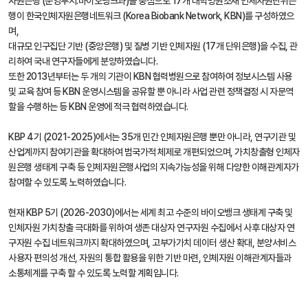
자원은행 (운영부서:바이오뱅크과)을 중심으로 17개 대학병원소재 인체자원단위은
행이 한국인체자원은행네트워크 (Korea Biobank Network, KBN)를 구성하였으
며,
대규모 인구집단 기반 (중앙은행) 및 질병 기반 인체자원 (17개 단위은행)을 수집, 관
리하여 국내 연구자들에게 분양하였습니다.
또한 2013년부터는 두 개의 기관이 KBN 협력병원으로 참여하여 정보시스템 사용
및 교육 참여 등 KBN 운영시스템을 공유할 뿐 아니라 사업 관련 정책결정 시 자문역
할을 수행하는 등 KBN 운영에 적극 협력하였습니다.
KBP 4기 (2021-2025)에서는 35개 민간 인체자원은행 뿐만 아니라, 연구기관 및
산업계까지 참여기관을 확대하여 범국가적 체제로 개편되었으며, 가치창출형 인체자
원은행 생태계 구축 등 인체자원은행사업의 지속가능성을 위해 다양한 이해관계자가
참여할 수 있도록 노력하였습니다.
현재 KBP 5기 (2026-2030)에서는 세계 최고 수준의 바이오뱅크 생태계 구축 및
인체자원 가치창출 극대화를 위하여 생존 대상자 연구자원 수집에서 사후 대상자 연
구자원 수집 네트워크까지 확대하였으며, 고부가가치 데이터 생산 확대, 분양서비스
사용자 편의성 개선, 자원의 통합 활용을 위한 기반 마련, 인체자원 이해관계자들과
소통체계를 구축 할 수 있도록 노력할 계획입니다.