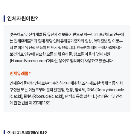
인체자원이란?
맞춤치료 및 신약개발 등 유전자 정보를 기반으로 하는 미래 보건의료 연구에
는 인체유래물* 과 함께 해당 인체유래물기증자의 임상, 역학정보 및 이로부
터 분석된 유전정보 등이 반드시 필요합니다. 한국인체자원 은행사업에서는
보건의료 연구에 필요한 모든 인체 유래물, 정보를 아울러 ‘인체자원
(Human Bioresource)’이라는 용어로 정의하여 사용하고 있습니다.
인체유래물*
인체유래물이란 인체로부터 수집하거나 채취한 조직·세포·혈액·체액 등 인체
구성물 또는 이들로부터 분리된 혈청, 혈장, 염색체, DNA (Deoxyribonucle
ic acid), RNA (Ribonucleic acid), 단백질 등을 말한다. (생명윤리 및 안전
에 관한 법률 제2조제11호)
인체자원은행이란?