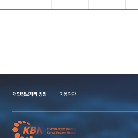
염증성장질환,
희귀소화기질환,
경북대학교병원
-
인체자원은행
신경내분비종양,
말트림프종 등
염증성장질환,
경상국립대학교병원
미숙아, 소아청
심혈관 질환
인체자원은행
소년질환
개인정보처리 방침
이용약관
소화기질환, 간
계명대학교
질환, 심장질환,
내분비·대사질
동산의료원
유방 및 여성생
환, 암질환
인체자원은행
식기 질환