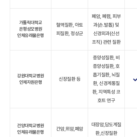
폐암, 폐렴, 피부
가톨릭대학교
혈액질환, 아토
과(손.발톱) 및
은평성모병원
피질환, 정상군
신경외과(신선
인체유래물은행
조직) 관련 질환
종양성질환, 비
종양성질환, 호
흡기질환, 뇌질
강원대학교병원
신장질환 등
인체자원은행
환, 신경계통질
환, 지역특성 코
호트 연구
대장암,담도계질
건양대학교병원
간암,위암,폐암
인체유래물은행
환,신장질환