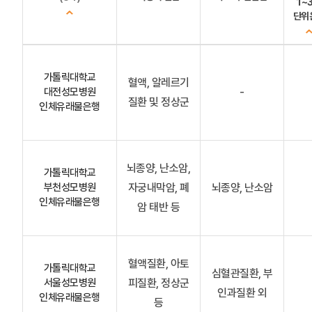
1~
단위
가톨릭대학교
혈액, 알레르기
대전성모병원
-
질환 및 정상군
인체유래물은행
뇌종양, 난소암,
가톨릭대학교
부천성모병원
자궁내막암, 폐
뇌종양, 난소암
인체유래물은행
암 태반 등
혈액질환, 아토
가톨릭대학교
심혈관질환, 부
서울성모병원
피질환, 정상군
인과질환 외
인체유래물은행
등