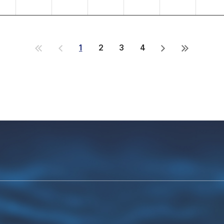
1
2
3
4
처
이
다
마
음
전
음
지
으
으
으
막
로
로
로
으
로