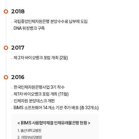
2018
국립중앙인체자원은행 분양수수료 납부제 도입
DNA 워킹뱅크 구축
2017
제 2차 바이오뱅크 포럼 개최 (2월)
2016
한국인체자원은행사업 3기 착수
제1차 바이오뱅크 포럼 개최 (11월)
인체자원 분양데스크 개편
BIMS 소프트웨어 14개소 기관 추가 배포 (총 32개소)
< BIMS 사용협약체결 인체유래물은행 현황 >
1. 울산대학교병원
2. 의정부성모병원