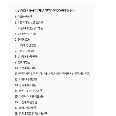
< BIMS 사용협약체결 인체유래물은행 현황 >
1. 국립마산병원
2. 가톨릭대 성빈센트병원
3. 가톨릭대 인천성모병원
4. 강남세브란스병원
5. 경희의료원
6. 고려대 안산병원
7. 고려대 안암병원
8. 순천향대 천안병원
9. 인하대병원
10. 조선대학교병원
11. 한국원자력의학원 (국가방사선혈액자원은행,방사선조직자원은행)
12. 가천의대 길병원
13. 건국대학교병원
14. 양산 부산대학교병원
15. 가톨릭대 서울성모병원
16. 고신대 복음병원
17. 동아대학교병원
18. 한림대학교 한강성심병원