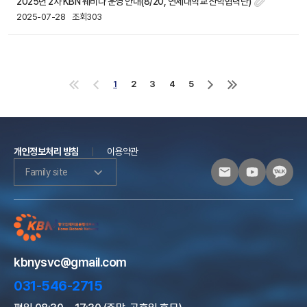
2025년 2차 KBN 웨비나 운영 안내(8/20, 연세대학교 산학협력단)
2025-07-28
조회303
1
2
3
4
5
처
이
다
마
음
전
음
지
으
으
으
막
로
로
로
으
로
개인정보처리 방침
이용약관
Family site
kbnysvc@gmail.com
031-546-2715