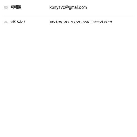
이메일
kbnysvc@gmail.com
상담시간
평일 08:30~17:30 (주말, 공휴일 휴무)
개인정보처리 방침
이용약관
Family site
kbnysvc@gmail.com
031-546-2715
평일 08:30 ~ 17:30 (주말, 공휴일 휴무)