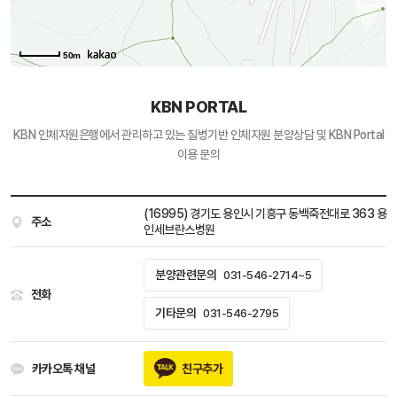
50m
KBN PORTAL
KBN 인체자원은행에서 관리하고 있는
질병기반 인체자원 분양상담 및 KBN Portal
이용 문의
(16995) 경기도 용인시 기흥구 동백죽전대로 363 용
주소
인세브란스병원
분양관련문의
031-546-2714~5
전화
기타문의
031-546-2795
카카오톡 채널
친구추가