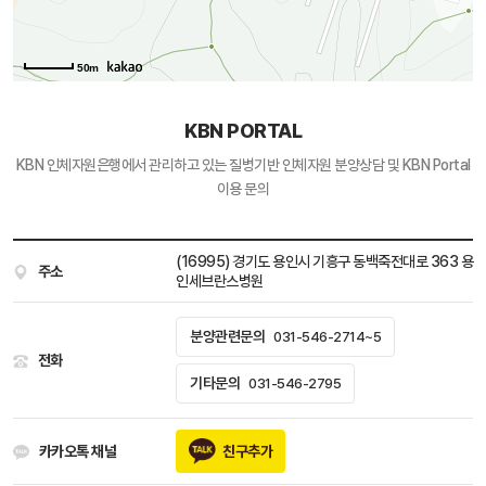
50m
KBN PORTAL
KBN 인체자원은행에서 관리하고 있는
질병기반 인체자원 분양상담 및 KBN Portal
이용 문의
(16995) 경기도 용인시 기흥구 동백죽전대로 363 용
주소
인세브란스병원
분양관련문의
031-546-2714~5
전화
기타문의
031-546-2795
카카오톡 채널
친구추가