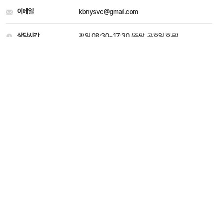
이메일
kbnysvc@gmail.com
상담시간
평일 08:30~17:30 (주말, 공휴일 휴무)
개인정보처리 방침
이용약관
Family site
kbnysvc@gmail.com
031-546-2715
평일 08:30 ~ 17:30 (주말, 공휴일 휴무)