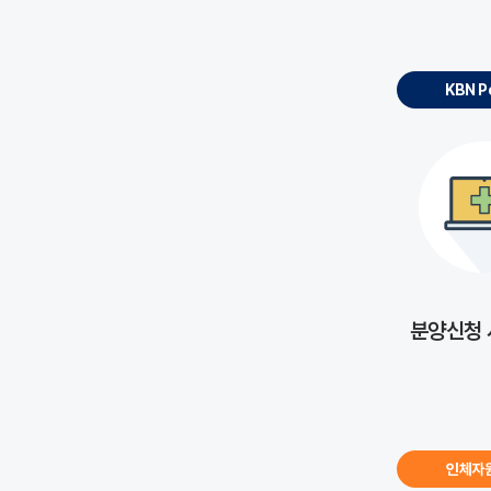
KBN P
분양신청
인체자